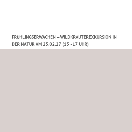
FRÜHLINGSERWACHEN -- WILDKRÄUTEREXKURSION IN
DER NATUR AM 25.02.27 (15 - 17 UHR)
29,00 €
Inkl. 19 % USt. zzgl.
Versand
Sofort Verfügbar, Lieferzeit 5-8 Tage
In den Warenkorb
Für später merken