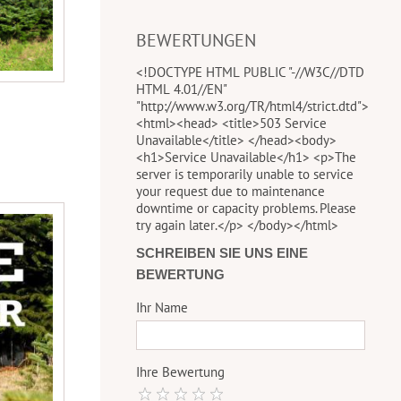
BEWERTUNGEN
<!DOCTYPE HTML PUBLIC "-//W3C//DTD
HTML 4.01//EN"
"http://www.w3.org/TR/html4/strict.dtd">
<html><head> <title>503 Service
Unavailable</title> </head><body>
<h1>Service Unavailable</h1> <p>The
server is temporarily unable to service
your request due to maintenance
downtime or capacity problems. Please
try again later.</p> </body></html>
SCHREIBEN SIE UNS EINE
BEWERTUNG
Ihr Name
Ihre Bewertung