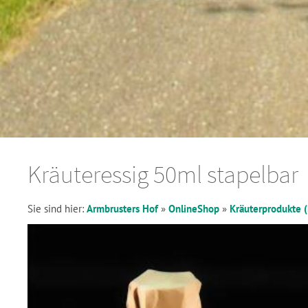
Kräuteressig 50ml stapelbar
Sie sind hier:
Armbrusters Hof
»
OnlineShop
»
Kräuterprodukte (Pe