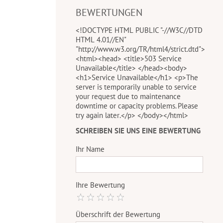
BEWERTUNGEN
<!DOCTYPE HTML PUBLIC "-//W3C//DTD
HTML 4.01//EN"
"http://www.w3.org/TR/html4/strict.dtd">
<html><head> <title>503 Service
Unavailable</title> </head><body>
<h1>Service Unavailable</h1> <p>The
server is temporarily unable to service
your request due to maintenance
downtime or capacity problems. Please
try again later.</p> </body></html>
SCHREIBEN SIE UNS EINE BEWERTUNG
Ihr Name
Ihre Bewertung
Überschrift der Bewertung